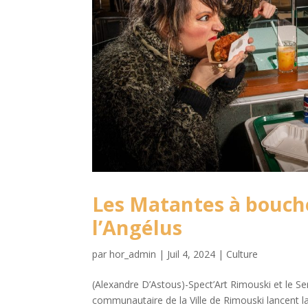
Les Matantes à bouche
l’Angélus
par
hor_admin
|
Juil 4, 2024
|
Culture
(Alexandre D’Astous)-Spect’Art Rimouski et le Servi
communautaire de la Ville de Rimouski lancent l