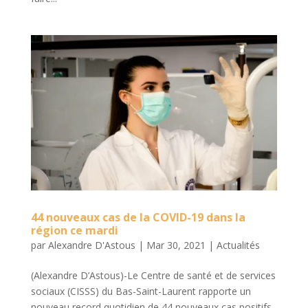
44 nouveaux cas de la COVID-19 dans la
région ce mardi
par
Alexandre D'Astous
|
Mar 30, 2021
|
Actualités
(Alexandre D’Astous)-Le Centre de santé et de services
sociaux (CISSS) du Bas-Saint-Laurent rapporte un
nouveau record quotidien de 44 nouveaux cas positifs