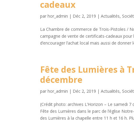
cadeaux
par
hor_admin
|
Déc 2, 2019
|
Actualités
,
Socié
La Chambre de commerce de Trois-Pistoles / N
campagne de vente de certificats-cadeaux pour la 
d’encourager l’achat local mais aussi de donner le 
Fête des Lumières à Tr
décembre
par
hor_admin
|
Déc 2, 2019
|
Actualités
,
Socié
(Crédit photo: archives L’Horizon – Le samedi 7 d
Fête des Lumières dans le parc de l’église Not
des Lumières à la chapelle entre 11 h et 16 h. Plu